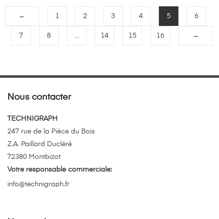
←
1
2
3
4
5
6
7
8
…
14
15
16
→
Nous contacter
TECHNIGRAPH
247 rue de la Pièce du Bois
Z.A. Paillard Ducléré
72380 Montbizot
Votre responsable commerciale:
info@technigraph.fr