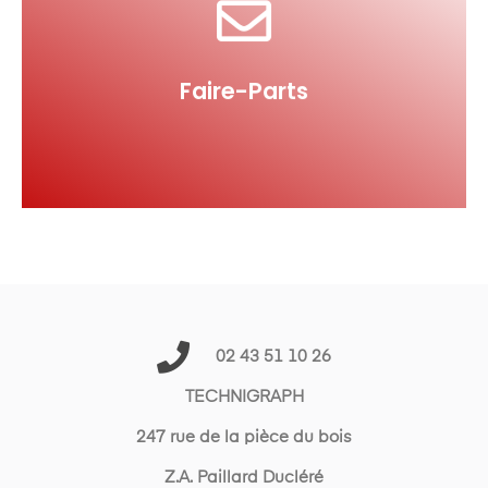
Ensavoir plus
Faire-parts
Faire-Parts
02 43 51 10 26
TECHNIGRAPH
247 rue de la pièce du bois
Z.A. Paillard Ducléré