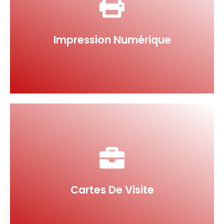
En savoir plus
Impression numérique
Impression Numérique
En savoir plus
Cartes de visite
Cartes De Visite