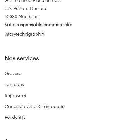
247 rue de la Pièce du Bois
Z.A. Paillard Ducléré
72380 Montbizot
Votre responsable commerciale:
info@technigraph.fr
Nos services
Gravure
Tampons
Impression
Cartes de visite & Faire-parts
Pendentifs