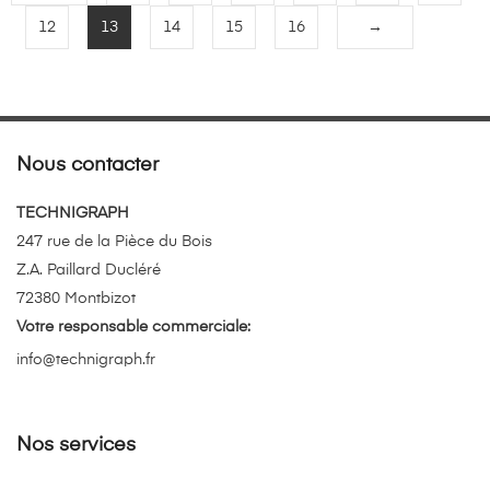
12
13
14
15
16
→
Nous contacter
TECHNIGRAPH
247 rue de la Pièce du Bois
Z.A. Paillard Ducléré
72380 Montbizot
Votre responsable commerciale:
info@technigraph.fr
Nos services