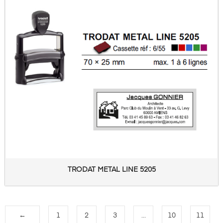
TRODAT METAL LINE 5205
←
1
2
3
…
10
11