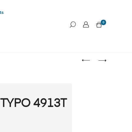
ts
0
 TYPO 4913T