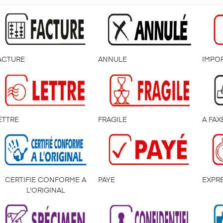
ACTURE
ANNULE
IMPO
ETTRE
FRAGILE
A FAX
CERTIFIE CONFORME A
PAYE
EXPR
L'ORIGINAL