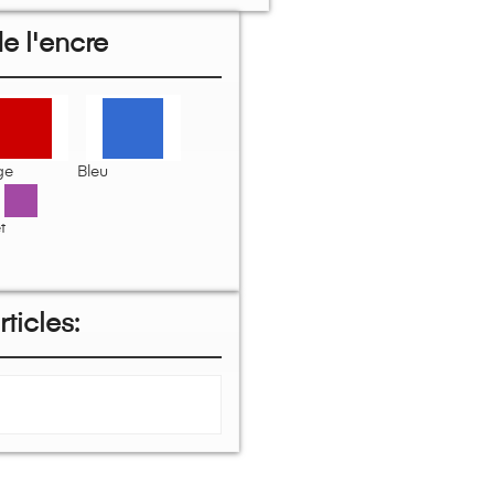
e l'encre
ge
Bleu
t
ticles: