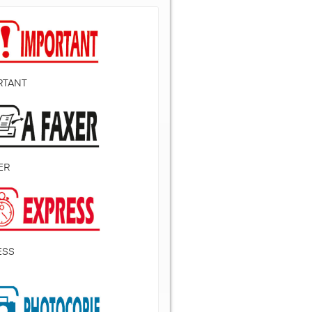
RTANT
ER
ESS