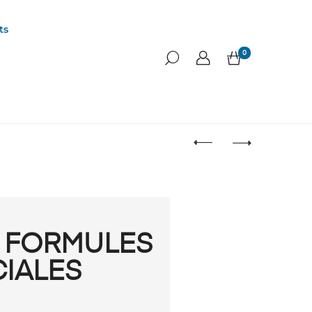
ts
0
T FORMULES
IALES