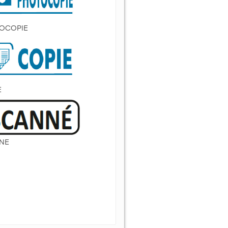
OCOPIE
E
NE