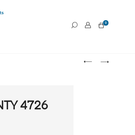
ts
0
NTY 4726