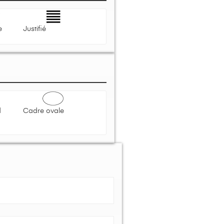
e
Justifié
d
Cadre ovale