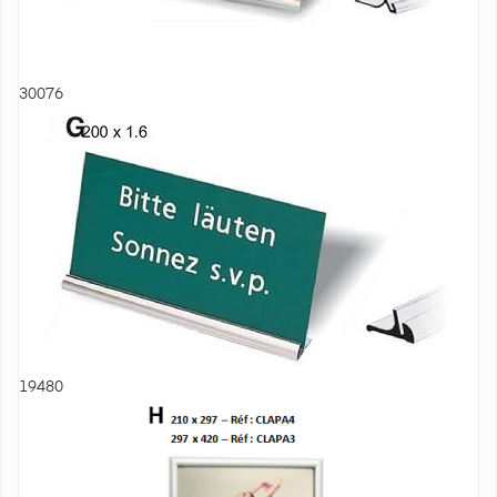
30076
19480