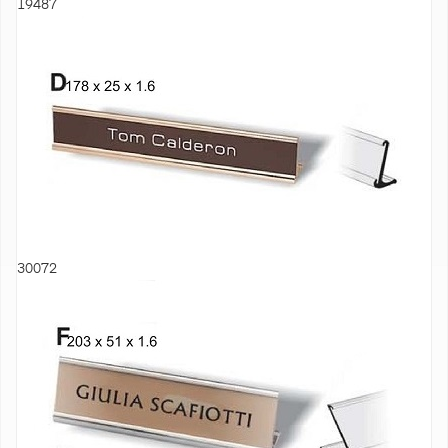
19487
30072