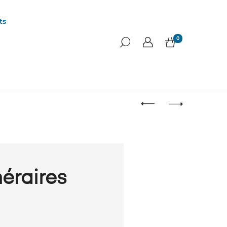
ts
0
éraires