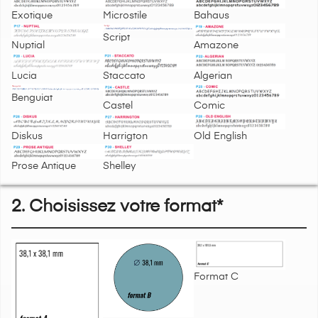
Exotique
Microstile
Bahaus
Script
Nuptial
Amazone
Lucia
Staccato
Algerian
Benguiat
Castel
Comic
Diskus
Harrigton
Old English
Prose Antique
Shelley
2. Choisissez votre format*
Format C