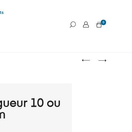
ts
0
gueur 10 ou
m