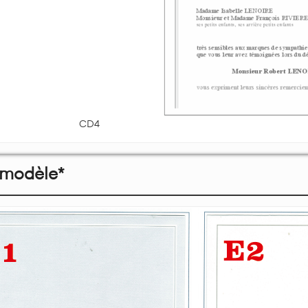
CD4
 modèle*