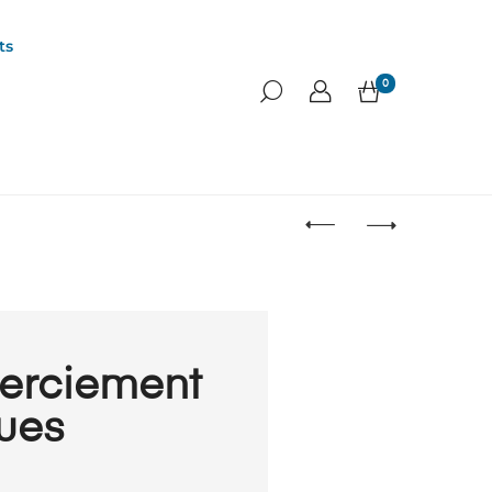
ts
0
erciement
ues