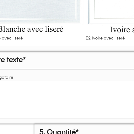
 avec liseré
E2 Ivoire avec liseré
re texte*
gatoire
5. Quantité*