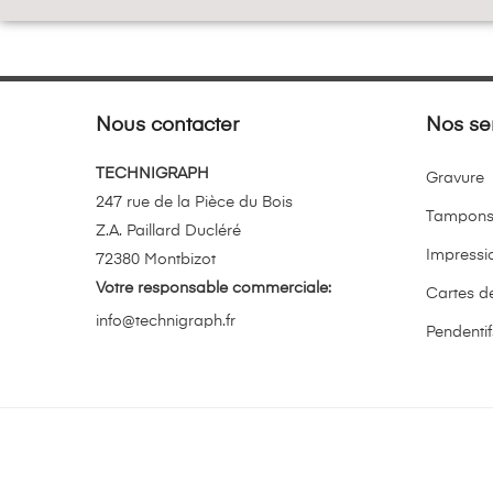
Nous contacter
Nos se
TECHNIGRAPH
Gravure
247 rue de la Pièce du Bois
Tampon
Z.A. Paillard Ducléré
Impressi
72380 Montbizot
Votre responsable commerciale:
Cartes de
info@technigraph.fr
Pendentif